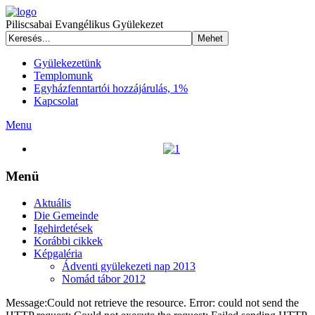
Piliscsabai Evangélikus Gyülekezet
Gyülekezetünk
Templomunk
Egyházfenntartói hozzájárulás, 1%
Kapcsolat
Menu
Menü
Aktuális
Die Gemeinde
Igehirdetések
Korábbi cikkek
Képgaléria
Ádventi gyülekezeti nap 2013
Nomád tábor 2012
Message:Could not retrieve the resource. Error: could not send the