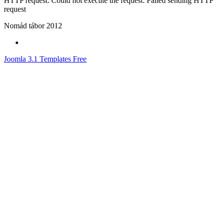
HTTP request: Could not execute the request: Failed sending HTTP
request
Nomád tábor 2012
Joomla 3.1 Templates Free